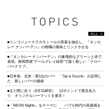
■リンゴジュースでカモミールの茶葉を抽出し、『タンカ
レー ナンバーテン』の柑橘の風味とリンクさせる
■『タンカレー ナンバーテン』の象徴的なグリーンと赤で
表現。静岡県産“アールグレイ緑茶”で描く新しい「クロー
バークラブ」
■日本発、北米・第1位のバー 「Sip & Guzzle」が証明し
た 新しいバーの価値
■まだ間に合う（8月31締切） 12ポイントで貴店名入
り オリジナルバーマットを進呈！
■「NEON Nights」をテーマに、 バブル時代の高揚感を