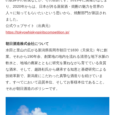
の飲み手の育成などが、その目的です。2019年に開催がはじま
り、2020年からは、日本が誇る蒸留酒・焼酎の魅力を世界の
人々に知ってもらいたいという思いから、焼酎部門が新設され
ました。
公式ウェブサイト（出典元）
https://tokyowhiskyspiritscompetition.jp/
朝日酒造株式会社について
水田と里山の広がる新潟県長岡市朝日で1830（天保元）年に創
業。それから190年余、創業地の地内を流れる清澄な地下水脈の
軟水と、地域の農家とともに研究を重ねながら育てている良質
な酒米、そして、越路杜氏から継承する知恵と基礎研究による
技術革新で、新潟産にこだわった真摯な酒造りを続けていま
す。すべてにおいて品質本位、そしてお客様本位であること。
それが朝日酒造のポリシーです。