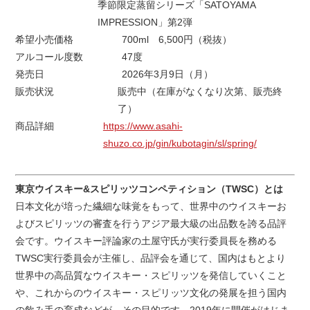
季節限定蒸留シリーズ「SATOYAMA
IMPRESSION」第2弾
希望小売価格
700ml 6,500円（税抜）
アルコール度数
47度
発売日
2026年3月9日（月）
販売状況
販売中（在庫がなくなり次第、販売終
了）
商品詳細
https://www.asahi-
shuzo.co.jp/gin/kubotagin/sl/spring/
東京ウイスキー&スピリッツコンペティション（TWSC）とは
日本文化が培った繊細な味覚をもって、世界中のウイスキーお
よびスピリッツの審査を行うアジア最大級の出品数を誇る品評
会です。ウイスキー評論家の土屋守氏が実行委員長を務める
TWSC実行委員会が主催し、品評会を通じて、国内はもとより
世界中の高品質なウイスキー・スピリッツを発信していくこと
や、これからのウイスキー・スピリッツ文化の発展を担う国内