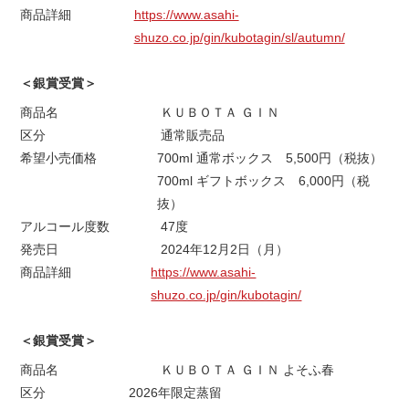
商品詳細
https://www.asahi-
shuzo.co.jp/gin/kubotagin/sl/autumn/
＜銀賞受賞＞
商品名
ＫＵＢＯＴＡ ＧＩＮ
区分
通常販売品
希望小売価格
700ml 通常ボックス 5,500円（税抜）
700ml ギフトボックス 6,000円（税
抜）
アルコール度数
47度
発売日
2024年12月2日（月）
商品詳細
https://www.asahi-
shuzo.co.jp/gin/kubotagin/
＜銀賞受賞＞
商品名
ＫＵＢＯＴＡ ＧＩＮ よそふ春
区分
2026年限定蒸留