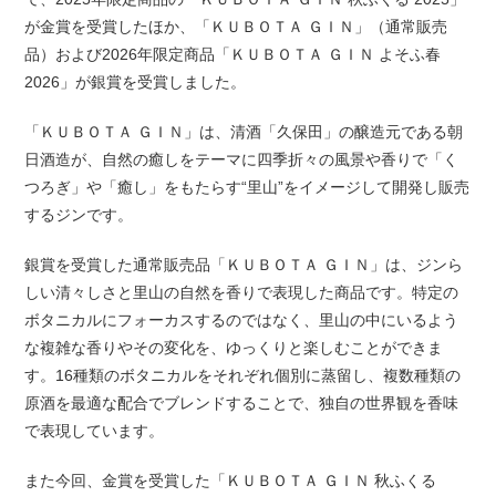
が金賞を受賞したほか、「ＫＵＢＯＴＡ ＧＩＮ」（通常販売
品）および2026年限定商品「ＫＵＢＯＴＡ ＧＩＮ よそふ春
2026」が銀賞を受賞しました。
「ＫＵＢＯＴＡ ＧＩＮ」は、清酒「久保田」の醸造元である朝
日酒造が、自然の癒しをテーマに四季折々の風景や香りで「く
つろぎ」や「癒し」をもたらす“里山”をイメージして開発し販売
するジンです。
銀賞を受賞した通常販売品「ＫＵＢＯＴＡ ＧＩＮ」は、ジンら
しい清々しさと里山の自然を香りで表現した商品です。特定の
ボタニカルにフォーカスするのではなく、里山の中にいるよう
な複雑な香りやその変化を、ゆっくりと楽しむことができま
す。16種類のボタニカルをそれぞれ個別に蒸留し、複数種類の
原酒を最適な配合でブレンドすることで、独自の世界観を香味
で表現しています。
また今回、金賞を受賞した「ＫＵＢＯＴＡ ＧＩＮ 秋ふくる