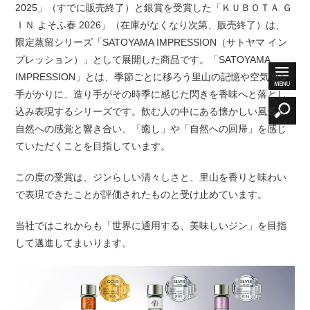
2025」（すでに販売終了）と銀賞を受賞した「ＫＵＢＯＴＡ Ｇ
ＩＮ よそふ春 2026」（在庫がなくなり次第、販売終了）は、
限定蒸留シリーズ「SATOYAMA IMPRESSION（サトヤマ イン
プレッション）」として展開した商品です。「SATOYAMA
IMPRESSION」とは、季節ごとに移ろう里山の記憶や空気感を
手がかりに、造り手がその時季に感じた閃きを香味へと落とし
込み表現するシリーズです。飲む人の中にある懐かしい風景や
自然への感覚と響き合い、「癒し」や「自然への回帰」を感じ
ていただくことを目指しています。
この度の受賞は、ジンらしい清々しさと、里山を香りと味わい
で表現できたことが評価されたものと受け止めています。
当社ではこれからも「世界に通用する、美味しいジン」を目指
して邁進してまいります。