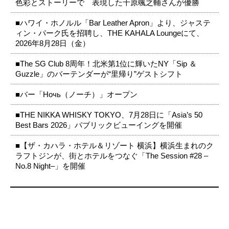
色彩とストーリーで 表現した千原颯之輔さんが優勝
■ハワイ・ホノルル「Bar Leather Apron」より、ジャステ
ィン・パーク氏を招聘し、THE KAHALA Loungeにて、
2026年8月28日（金）
■The SG Club 8周年！北米第1位に輝いたNY「Sip ＆
Guzzle」のバーテンダーが“里帰り”ゲストシフト
■バー「Ночь（ノーチ）」オープン
■THE NIKKA WHISKY TOKYO、7月28日に「Asia’s 50
Best Bars 2026」パブリックビューイングを開催
■【ザ・カハラ・ホテル＆リゾート 横浜】横浜生まれのク
ラフトジンが、街とホテルをつなぐ「The Session #28 –
No.8 Night–」を開催