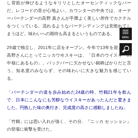
し背筋が伸びるようなキリリとしたオーセンティックなバー
だ。レコードの音が心地よい。カウンターの中央では、オーナ
ーバーテンダーの高野 真さんが手際よく美しい所作でカクテル
をつくっている。流れるようなバーテンディングは見惚れてし
まうほど。味わいへの期待も高まるというものである。
29歳で独立し、2011年に店をオープン。今年で13年を迎える。
高野さんにとってニッカウヰスキーは、「日本のウイスキーの
中核にあるもの」。バックバーに欠かせない銘柄ばかりだと言
う。知名度のみならず、その味わいに大きな魅力を感じてい
る。
「バーテンダーの道を歩み始めた24歳の時、竹鶴21年を飲ん
で、日本にこんなにも芳醇なウイスキーがあったんだと驚きま
した。円熟した味の奥行き、完成度の高さに感動しましたね」
「竹鶴」には思い入れが強く、その分、『ニッカ セッション』
の登場に衝撃を受けた。