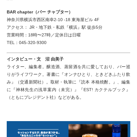
BAR chapter（バー チャプター）
神奈川県横浜市西区南幸2-10 -18 東海屋ビル 4F
アクセス： JR・地下鉄・私鉄『横浜』駅 徒歩5分
営業時間：18時〜27時／定休日は日曜
TEL：045-320-9300
インタビュー・文 沼 由美子
ライター、編集者。醸造酒、蒸留酒を共に愛しており、バー巡
りがライフワーク。著書に『オンナひとり、ときどきふたり飲
み』（交通新聞社）。取材・執筆に『読本 本格焼酎。』、編集
に『神林先生の浅草案内（未完）』『EST! カクテルブック』
（ともにプレジデント社）などがある。