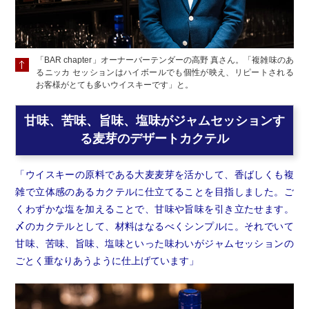
「BAR chapter」オーナーバーテンダーの高野 真さん。「複雑味のあ
るニッカ セッションはハイボールでも個性が映え、リピートされる
お客様がとても多いウイスキーです」と。
甘味、苦味、旨味、塩味がジャムセッションす
る麦芽のデザートカクテル
「ウイスキーの原料である大麦麦芽を活かして、香ばしくも複
雑で立体感のあるカクテルに仕立てることを目指しました。ご
くわずかな塩を加えることで、甘味や旨味を引き立たせます。
〆のカクテルとして、材料はなるべくシンプルに。それでいて
甘味、苦味、旨味、塩味といった味わいがジャムセッションの
ごとく重なりあうように仕上げています」