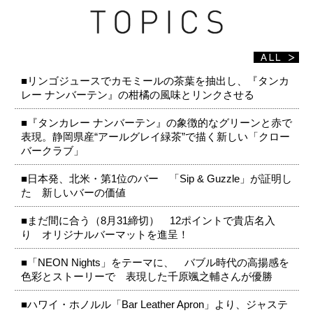
■リンゴジュースでカモミールの茶葉を抽出し、『タンカ
レー ナンバーテン』の柑橘の風味とリンクさせる
■『タンカレー ナンバーテン』の象徴的なグリーンと赤で
表現。静岡県産“アールグレイ緑茶”で描く新しい「クロー
バークラブ」
■日本発、北米・第1位のバー 「Sip & Guzzle」が証明し
た 新しいバーの価値
■まだ間に合う（8月31締切） 12ポイントで貴店名入
り オリジナルバーマットを進呈！
■「NEON Nights」をテーマに、 バブル時代の高揚感を
色彩とストーリーで 表現した千原颯之輔さんが優勝
■ハワイ・ホノルル「Bar Leather Apron」より、ジャステ