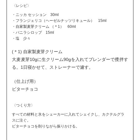
〈レシピ〉
・ニッカ セッション 30ml
・フランジェリコ（ヘーゼルナッツリキュール） 15ml
・自家製麦芽クリーム （＊1） 60ml
・バニラシロップ 15ml
・塩 少々
(＊1) 自家製麦芽クリーム
大麦麦芽10gに生クリーム90gを入れてブレンダーで攪拌す
る。1日寝かせて、ストレーナーで濾す。
（仕上げ用）
ビターチョコ
〈つくり方〉
すべての材料と氷をシェーカーに入れてシェイクし、カクテルグラ
スに注ぐ。
ビターチョコを削りながら振りかける。