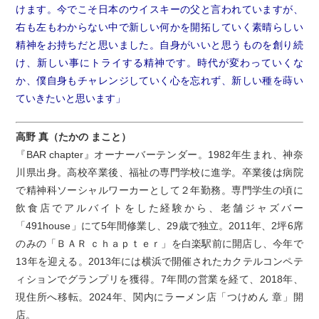
けます。今でこそ日本のウイスキーの父と言われていますが、
右も左もわからない中で新しい何かを開拓していく素晴らしい
精神をお持ちだと思いました。自身がいいと思うものを創り続
け、新しい事にトライする精神です。時代が変わっていくな
か、僕自身もチャレンジしていく心を忘れず、新しい種を蒔い
ていきたいと思います」
高野 真（たかの まこと）
『BAR chapter』オーナーバーテンダー。1982年生まれ、神奈
川県出身。高校卒業後、福祉の専門学校に進学。卒業後は病院
で精神科ソーシャルワーカーとして２年勤務。専門学生の頃に
飲食店でアルバイトをした経験から、老舗ジャズバー
「491house」にて5年間修業し、29歳で独立。2011年、2坪6席
のみの「ＢＡＲ ｃｈａｐｔｅｒ」を白楽駅前に開店し、今年で
13年を迎える。2013年には横浜で開催されたカクテルコンペテ
ィションでグランプリを獲得。7年間の営業を経て、2018年、
現住所へ移転。2024年、関内にラーメン店「つけめん 章」開
店。