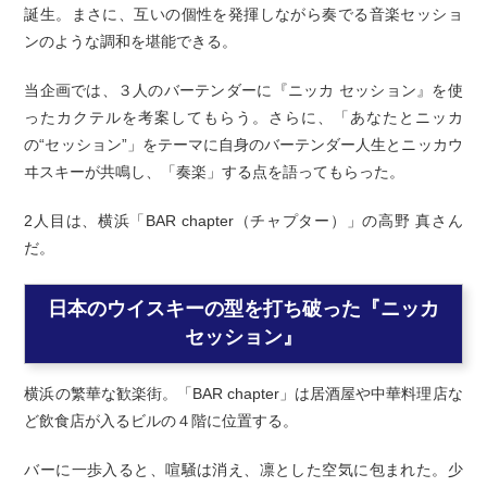
誕生。まさに、互いの個性を発揮しながら奏でる音楽セッショ
ンのような調和を堪能できる。
当企画では、３人のバーテンダーに『ニッカ セッション』を使
ったカクテルを考案してもらう。さらに、「あなたとニッカ
の“セッション”」をテーマに自身のバーテンダー人生とニッカウ
ヰスキーが共鳴し、「奏楽」する点を語ってもらった。
2人目は、横浜「BAR chapter（チャプター）」の高野 真さん
だ。
日本のウイスキーの型を打ち破った『ニッカ
セッション』
横浜の繁華な歓楽街。「BAR chapter」は居酒屋や中華料理店な
ど飲食店が入るビルの４階に位置する。
バーに一歩入ると、喧騒は消え、凛とした空気に包まれた。少