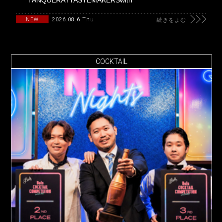
「TANQUERAYTASTEMAKERSwith
2026.08.6 Thu
NEW
続きをよむ
COCKTAIL