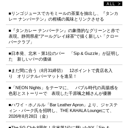
■リンゴジュースでカモミールの茶葉を抽出し、『タンカ
レー ナンバーテン』の柑橘の風味とリンクさせる
■『タンカレー ナンバーテン』の象徴的なグリーンと赤で
表現。静岡県産“アールグレイ緑茶”で描く新しい「クロー
バークラブ」
■日本発、北米・第1位のバー 「Sip & Guzzle」が証明し
た 新しいバーの価値
■まだ間に合う（8月31締切） 12ポイントで貴店名入
り オリジナルバーマットを進呈！
■「NEON Nights」をテーマに、 バブル時代の高揚感を
色彩とストーリーで 表現した千原颯之輔さんが優勝
■ハワイ・ホノルル「Bar Leather Apron」より、ジャステ
ィン・パーク氏を招聘し、THE KAHALA Loungeにて、
2026年8月28日（金）
■The SG Club 8周年！北米第1位に輝いたNY「Sip ＆