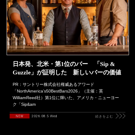
日本発、北米・第1位のバー 「Sip &
Guzzle」が証明した 新しいバーの価値
PR：サントリー株式会社権威あるアワード
「NorthAmerica’s50BestBars2026」（主催：英
WilliamReed社）第1位に輝いた、アメリカ・ニューヨー
ク「Sip&am
2026.08.5 Wed
NEW
続きをよむ