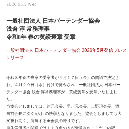
2026.06.3 Wed
一般社団法人 日本バーテンダー協会
浅倉 淳 常務理事
令和8年 春の黄綬褒章 受章
一般社団法人 日本バーテンダー協会 2026年5月発信プレス
リリース
令和８年春の褒章の受章者が４月１７日（金）の閣議で決定さ
れ、４月２９日（水）付けで発令され、一般社団法人 日本バー
テンダー協会 浅倉 淳常務理事が、黄綬褒章を受章いたしまし
た。
当協会としましては、岸元会長、早川元会長、上野現会長、酒
向前会長に次ぐ5人目の快挙となりました。協会としましても大
変誉れ高く、所属する全会員の誇りです。
厚生労働省の関連では１１３名の方が受章されました。内訳