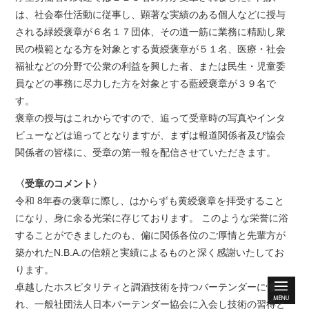
は、社会奉仕活動に従事し、顕著な実績のある個人などに授与
される緑綬褒章が６名１７団体、その道一筋に業務に精励し衆
民の模範となる方を対象とする黄綬褒章が５１名、医療・社会
福祉などの分野で公衆の利益を興した者、または民生・児童委
員などの事務に尽力した方を対象とする藍綬褒章が３９名で
す。
褒章の授与はこれからですので、追って受章時の写真やインタ
ビューなどは追ってとなりますが、まずは報道関係者及び協会
関係者の皆様に、受章の第一報を配信させていただきます。
〈受章のコメント〉
令和 8年春の褒章に際し、はからずも黄綬褒章を拝受すること
になり、身に余る光栄に存じております。 このような栄誉に浴
することができましたのも、偏に関係各位のご厚情と先輩方が
築かれたN.B.A.の信頼と実績によるものと深く感謝いたしてお
ります。
卓越したホスピタリティと調酒技術を持つバーテンダーに憧
れ、一般社団法人日本バーテンダー協会に入会し技術の習得と