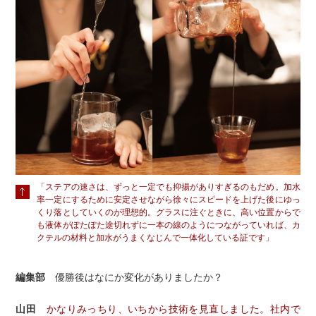
「ステアの速さは、ずっと一定でも抑揚がありすぎるのもだめ。加水
率一定にするために安定させながら徐々にスピードを上げた後にゆっ
くり落としていくのが理想的。グラスに注ぐときに、高い位置からで
も液体がぽたぽた途切れずに一本の線のようにつながっていれば、カ
クテルの材料と加水がうまくなじんで一体化している証です」
編集部
優勝後はなにか変化がありましたか？
山田
かなりみっちり、いちから技術を見直しました。社内で