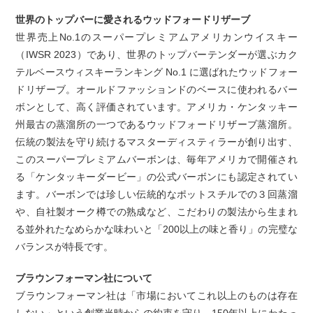
世界のトップバーに愛されるウッドフォードリザーブ
世界売上No.1のスーパープレミアムアメリカンウイスキー
（IWSR 2023）であり、世界のトップバーテンダーが選ぶカク
テルベースウィスキーランキング No.1 に選ばれたウッドフォー
ドリザーブ。オールドファッションドのベースに使われるバー
ボンとして、高く評価されています。アメリカ・ケンタッキー
州最古の蒸溜所の一つであるウッドフォードリザーブ蒸溜所。
伝統の製法を守り続けるマスターディスティラーが創り出す、
このスーパープレミアムバーボンは、毎年アメリカで開催され
る「ケンタッキーダービー」の公式バーボンにも認定されてい
ます。バーボンでは珍しい伝統的なポットスチルでの３回蒸溜
や、自社製オーク樽での熟成など、こだわりの製法から生まれ
る並外れたなめらかな味わいと「200以上の味と香り」の完璧な
バランスが特長です。
ブラウンフォーマン社について
ブラウンフォーマン社は「市場においてこれ以上のものは存在
しない」という創業当時からの約束を守り、150年以上にわたっ