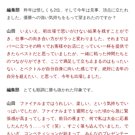
編集部
昨年は惜しくも2位、そして今年は見事、頂点に立たれ
ました。優勝への強い気持ちをもって望まれたのですか？
山田
いえいえ。初出場で思いがけない結果を残すことがで
き、仕事への向き合い方がガラッと変わりました。それまでは
バーに立つその時々でお客様やお店にとっていい一杯を提供で
きたらベストだと思っていましたが、一緒に戦った仲間たちと
のつながりができて、ここで満足して立ち止まるのはもったい
ない、とベクトルが自分自身に向いた感じです。絶対に去年の
自分を超えたい、と思って、今年も出場しました。
編集部
とても順調に勝ち抜かれた印象です。
山田
ファイナルまではうれしい、楽しい、という気持ちでい
っぱいでしたが、ファイナルまで１週間となった頃から急に緊
張感が高まってしまって。前日の夜まで、何で私は大会に応募
したんだろう……って（笑）。すごく落ち込んでいました。で
もいざ、コンペティションが始まって、みんなのプレゼンテー