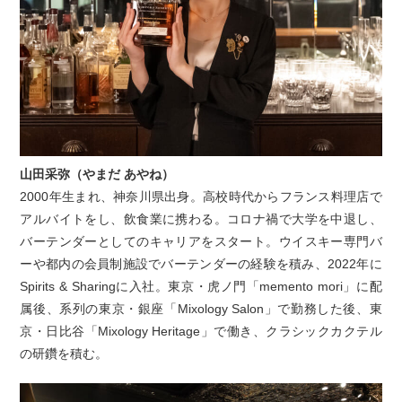
山田采弥（やまだ あやね）
2000年生まれ、神奈川県出身。高校時代からフランス料理店で
アルバイトをし、飲食業に携わる。コロナ禍で大学を中退し、
バーテンダーとしてのキャリアをスタート。ウイスキー専門バ
ーや都内の会員制施設でバーテンダーの経験を積み、2022年に
Spirits & Sharingに入社。東京・虎ノ門「memento mori」に配
属後、系列の東京・銀座「Mixology Salon」で勤務した後、東
京・日比谷「Mixology Heritage」で働き、クラシックカクテル
の研鑽を積む。