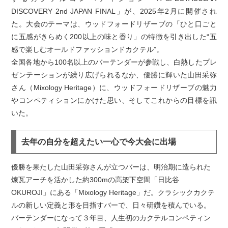
DISCOVERY 2nd JAPAN FINAL」が、2025年2月に開催され
た。大会のテーマは、ウッドフォードリザーブの「ひと口ごと
に五感がきらめく200以上の味と香り」の特徴を引き出した“五
感で楽しむオールドファッションドカクテル”。
全国各地から100名以上のバーテンダーが参戦し、白熱したプレ
ゼンテーションが繰り広げられるなか、優勝に輝いた山田采弥
さん（Mixology Heritage）に、ウッドフォードリザーブの魅力
やコンペティションにかけた思い、そしてこれからの目標を訊
いた。
去年の自分を超えたい一心で今大会に出場
優勝を果たした山田采弥さんが立つバーは、明治期に造られた
煉瓦アーチを活かした約300mの高架下空間「日比谷
OKUROJI」にある「Mixology Heritage」だ。クラシックカクテ
ルの新しい定義と形を目指すバーで、日々研鑽を積んでいる。
バーテンダーになって３年目、人生初のカクテルコンペティン