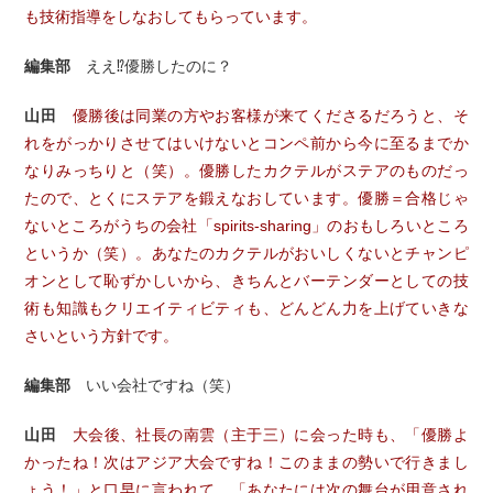
も技術指導をしなおしてもらっています。
編集部
ええ⁉優勝したのに？
山田
優勝後は同業の方やお客様が来てくださるだろうと、そ
れをがっかりさせてはいけないとコンペ前から今に至るまでか
なりみっちりと（笑）。優勝したカクテルがステアのものだっ
たので、とくにステアを鍛えなおしています。優勝＝合格じゃ
ないところがうちの会社「spirits-sharing」のおもしろいところ
というか（笑）。あなたのカクテルがおいしくないとチャンピ
オンとして恥ずかしいから、きちんとバーテンダーとしての技
術も知識もクリエイティビティも、どんどん力を上げていきな
さいという方針です。
編集部
いい会社ですね（笑）
山田
大会後、社長の南雲（主于三）に会った時も、「優勝よ
かったね！次はアジア大会ですね！このままの勢いで行きまし
ょう！」と口早に言われて、「あなたには次の舞台が用意され