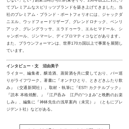
てプレミアムなスピリッツブランドを築き上げてきました。当
社のプレミアム・ブランド・ポートフォリオには、ジャックダ
ニエル、ウッドフォードリザーブ、グレンドロナック、ベンリ
アック、グレングラッサ、エラドゥーラ、エルヒマドール、シ
ャンボール、ジンマーレ、ディプロマティコなどがあります。
また、ブラウンフォーマンは、世界170カ国以上で事業を展開し
ています。
インタビュー・文 沼由美子
ライター、編集者。醸造酒、蒸留酒を共に愛しており、バー巡
りがライフワーク。著書に『オンナひとり、ときどきふたり飲
み』（交通新聞社）。取材・執筆に『EST! カクテルブック』
『読本 本格焼酎。』『江戸呑み 江戸の“つまみ”と晩酌のお楽
しみ』、編集に『神林先生の浅草案内（未完）』（ともにプレ
ジデント社）などがある。