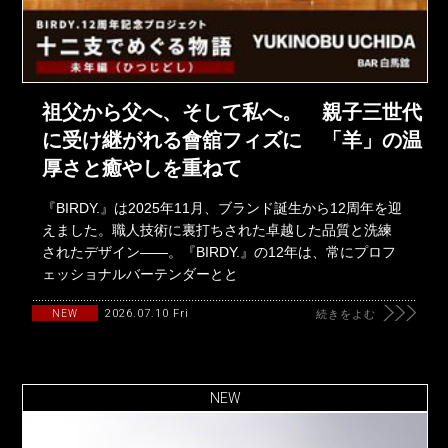
祖父から父へ、そして私へ。 親子三世代
に受け継がれる會舘フィズに 「羊」の温
厚さと癒やしを重ねて
『BIRDY.』は2025年11月、ブランド誕生から12周年を迎
えました。職人技術に裏打ちされた卓越した品質と洗練
されたデザイン――。『BIRDY.』の12年は、常にプロフ
ェッショナルバーテンダーとと
2026.07.10 Fri
NEW
続きをよむ
NEW