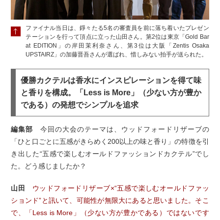
ファイナル当日は、錚々たる5名の審査員を前に落ち着いたプレゼン
テーションを行って頂点に立った山田さん。第2位は東京「Gold Bar
at EDITION」の岸田茉利奈さん、第3位は大阪「Zentis Osaka
UPSTAIRZ」の加藤晋吾さんが選ばれ、惜しみない拍手が送られた。
優勝カクテルは香水にインスピレーションを得て味
と香りを構成。「Less is More」（少ない方が豊か
である）の発想でシンプルを追求
編集部
今回の大会のテーマは、ウッドフォードリザーブの
「ひと口ごとに五感がきらめく200以上の味と香り」の特徴を引
き出した“五感で楽しむオールドファッションドカクテル”でし
た。どう感じましたか？
山田
ウッドフォードリザーブ×“五感で楽しむオールドファッ
ションド”と訊いて、可能性が無限大にあると思いました。そこ
で、「Less is More」（少ない方が豊かである）ではないです