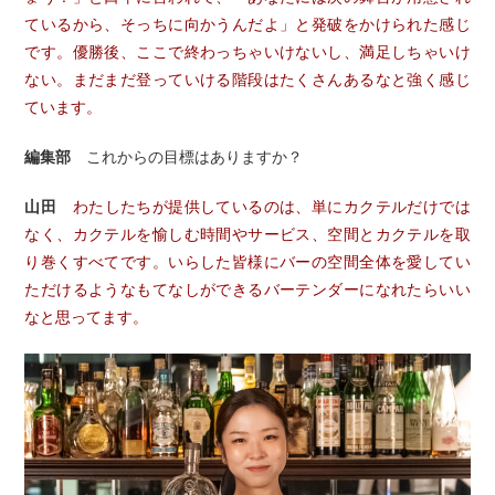
ているから、そっちに向かうんだよ」と発破をかけられた感じ
です。優勝後、ここで終わっちゃいけないし、満足しちゃいけ
ない。まだまだ登っていける階段はたくさんあるなと強く感じ
ています。
編集部
これからの目標はありますか？
山田
わたしたちが提供しているのは、単にカクテルだけでは
なく、カクテルを愉しむ時間やサービス、空間とカクテルを取
り巻くすべてです。いらした皆様にバーの空間全体を愛してい
ただけるようなもてなしができるバーテンダーになれたらいい
なと思ってます。