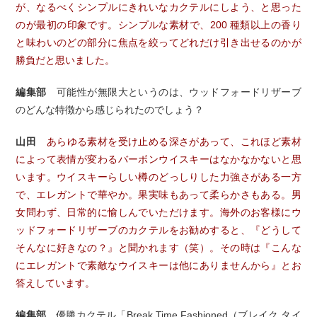
が、なるべくシンプルにきれいなカクテルにしよう、と思った
のが最初の印象です。シンプルな素材で、200 種類以上の香り
と味わいのどの部分に焦点を絞ってどれだけ引き出せるのかが
勝負だと思いました。
編集部
可能性が無限大というのは、ウッドフォードリザーブ
のどんな特徴から感じられたのでしょう？
山田
あらゆる素材を受け止める深さがあって、これほど素材
によって表情が変わるバーボンウイスキーはなかなかないと思
います。ウイスキーらしい樽のどっしりした力強さがある一方
で、エレガントで華やか。果実味もあって柔らかさもある。男
女問わず、日常的に愉しんでいただけます。海外のお客様にウ
ッドフォードリザーブのカクテルをお勧めすると、『どうして
そんなに好きなの？』と聞かれます（笑）。その時は『こんな
にエレガントで素敵なウイスキーは他にありませんから』とお
答えしています。
編集部
優勝カクテル「Break Time Fashioned（ブレイク タイ