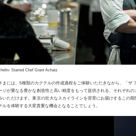
helin- Starred Chef Grant Achatz
さまには、5種類のカクテルの作成過程をご体験いただきながら、「ザ 
ージが重なる豊かな創造性と高い精度をもって提供される、それぞれの
みいただけます。東京の壮大なスカイラインを背景にお届けするこの期
テルを体験する大変貴重な機会となることでしょう。