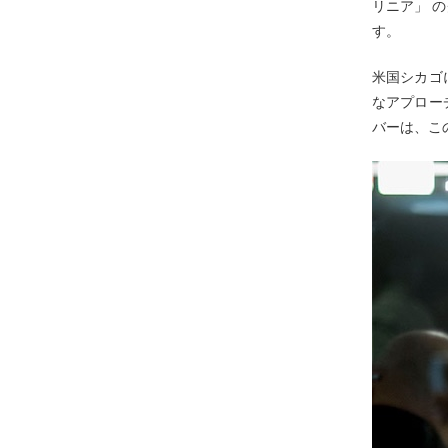
リニア」 
す。
米国シカゴ
なアプロー
バーは、こ