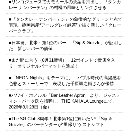
■リンゴジュースでカモミールの茶葉を抽出し、『タンカ
レー ナンバーテン』の柑橘の風味とリンクさせる
■『タンカレー ナンバーテン』の象徴的なグリーンと赤で
表現。静岡県産“アールグレイ緑茶”で描く新しい「クロー
バークラブ」
■日本発、北米・第1位のバー 「Sip & Guzzle」が証明し
た 新しいバーの価値
■まだ間に合う（8月31締切） 12ポイントで貴店名入
り オリジナルバーマットを進呈！
■「NEON Nights」をテーマに、 バブル時代の高揚感を
色彩とストーリーで 表現した千原颯之輔さんが優勝
■ハワイ・ホノルル「Bar Leather Apron」より、ジャステ
ィン・パーク氏を招聘し、THE KAHALA Loungeにて、
2026年8月28日（金）
■The SG Club 8周年！北米第1位に輝いたNY「Sip ＆
Guzzle」のバーテンダーが“里帰り”ゲストシフト