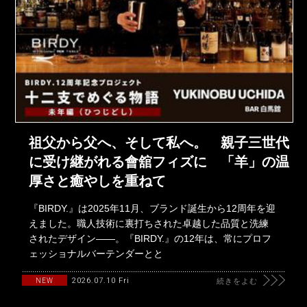
祖父から父へ、そして私へ。 親子三世代
に受け継がれる會舘フィズに 「羊」の温
厚さと癒やしを重ねて
『BIRDY.』は2025年11月、ブランド誕生から12周年を迎
えました。職人技術に裏打ちされた卓越した品質と洗練
されたデザイン――。『BIRDY.』の12年は、常にプロフ
ェッショナルバーテンダーとと
2026.07.10 Fri
NEW
続きをよむ