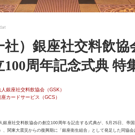
Sat
一社）銀座社交料飲協
立100周年記念式典 特
法人銀座社交料飲協会（GSK）
銀座カードサービス（GCS）
人銀座社交料飲協会の創立100周年を記念する式典が、5月25日、帝国
年）、関東大震災からの復興期に「銀座衛生組合」として発足した同協