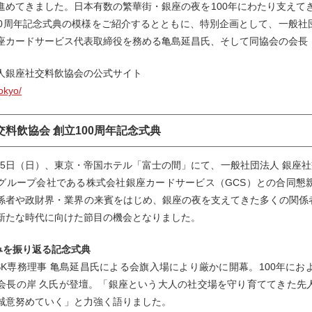
進めてきました。日本有数の繁華街・銀座の夜を100年にわたり支えてきた
00周年記念式典の模様をご紹介するとともに、特別企画として、一般
座カードサービス代表取締役を務める亀島延昌氏、そして同協会の会長
人銀座社交料飲協会の公式サイト
tokyo/
交料飲協会 創立100周年記念式典
5月25日（日）、東京・帝国ホテル「富士の間」にて、一般社団法人 銀座社
グループ会社である株式会社銀座カードサービス（GCS）との合同懇
係者や政財界・業界の来賓をはじめ、銀座の夜を支えてきた多くの関係
新たな時代に向けた節目の機会となりました。
歩みを振り返る記念式典
SK専務理事 亀島延昌氏による会旗入場により厳かに開幕。100年に
会長の岸 久氏が登壇。「銀座という大人の社交場を守り育ててきた先
誠意努めていく」と力強く語りました。