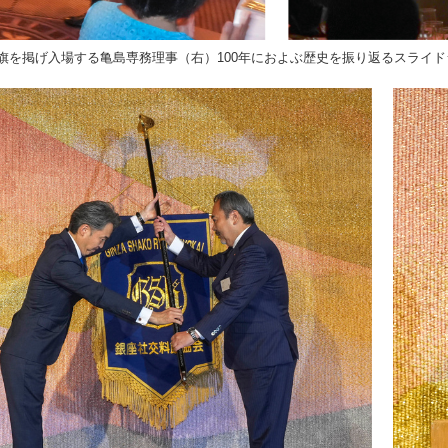
旗を掲げ入場する亀島専務理事（右）100年におよぶ歴史を振り返るスライド