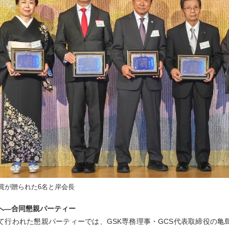
賞が贈られた6名と岸会長
へ—合同懇親パーティー
て行われた懇親パーティーでは、GSK専務理事・GCS代表取締役の