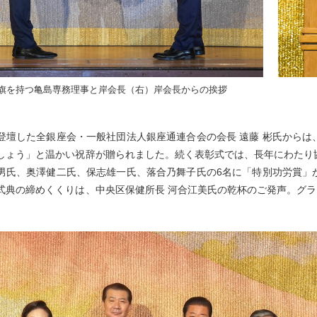
旗を持つ亀島専務理事と岸会長（右）岸会長からの挨拶
登壇した全銀座会・一般社団法人銀座通連合会の会長 遠藤 彬氏から
しょう」と温かい祝辞が贈られました。続く表彰式では、長年にわたり
男氏、奥澤健二氏、保志雄一氏、落合乃舞子氏の6名に「特別功労賞」
式典の締めくくりは、中央区保健所長 河合江美氏の乾杯のご発声。グラ
。