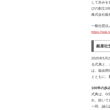
して歩みを
びの創立1
株式会社銀
一般社団法
https://gsk.
銀座社
2025年
る式典と、
は、協会関
とともに、
100年の
式典は、G
れ、続いて
一同、誠心