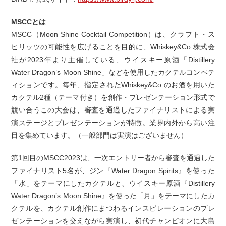
MSCCとは
MSCC（Moon Shine Cocktail Competition）は、クラフト・ス
ピリッツの可能性を広げることを目的に、Whiskey&Co.株式会
社が2023年より主催している、ウイスキー原酒「Distillery
Water Dragon’s Moon Shine」などを使用したカクテルコンペテ
ィションです。毎年、指定されたWhiskey&Co.のお酒を用いた
カクテル2種（テーマ付き）を創作・プレゼンテーション形式で
競い合うこの大会は、審査を通過したファイナリストによる実
演ステージとプレゼンテーションが特徴。業界内外から高い注
目を集めています。（一般部門は実演はございません）
第1回目のMSCC2023は、一次エントリー者から審査を通過した
ファイナリスト5名が、ジン『Water Dragon Spirits』を使った
「水」をテーマにしたカクテルと、ウイスキー原酒『Distillery
Water Dragon’s Moon Shine』を使った「月」をテーマにしたカ
クテルを、カクテル創作にまつわるインスピレーションのプレ
ゼンテーションを交えながら実演し、初代チャンピオンに大島