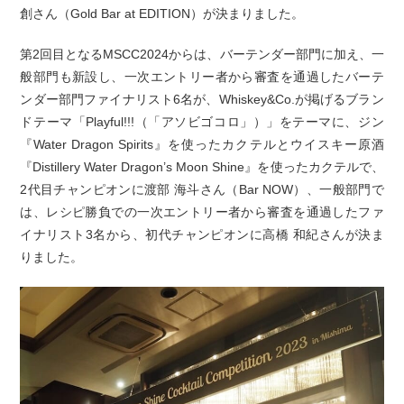
創さん（Gold Bar at EDITION）が決まりました。
第2回目となるMSCC2024からは、バーテンダー部門に加え、一
般部門も新設し、一次エントリー者から審査を通過したバーテ
ンダー部門ファイナリスト6名が、Whiskey&Co.が掲げるブラン
ドテーマ「Playful!!!（「アソビゴコロ」）」をテーマに、ジン
『Water Dragon Spirits』を使ったカクテルとウイスキー原酒
『Distillery Water Dragon’s Moon Shine』を使ったカクテルで、
2代目チャンピオンに渡部 海斗さん（Bar NOW）、一般部門で
は、レシピ勝負での一次エントリー者から審査を通過したファ
イナリスト3名から、初代チャンピオンに高橋 和紀さんが決ま
りました。