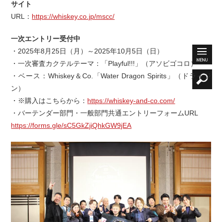
サイト
URL：
https://whiskey.co.jp/mscc/
一次エントリー受付中
・2025年8月25日（月）～2025年10月5日（日）
・一次審査カクテルテーマ：「Playful!!!」（アソビゴコロ）
・ベース：Whiskey＆Co.「Water Dragon Spirits」（ドライジ
ン）
・※購入はこちらから：
https://whiskey-and-co.com/
・バーテンダー部門・一般部門共通エントリーフォームURL
https://forms.gle/sC5GkZjiQhkGW9jEA