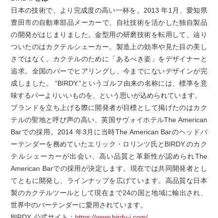
日本の技術で、より完成度の高い一杯を。2013 年1月、愛知県
豊田市の自動車部品メーカーで、自社技術を活かした独自製品
の開発がはじまりました。金型用の研磨技術を転用して、辿り
ついたのはカクテルシェーカー。製造上の効率や見た目の美し
さではなく、カクテルのために「あるべき姿」をデザイナーと
追求。全国のバーでヒアリングし、今までにないデザインが完
成しました。 “BIRDY.”というゴルフ由来の名称には、標準を意
味するパーよりいいものを、という思いが込められています。
ブランドを立ち上げる際に開発者が目標として掲げたのはカク
テルの聖地と呼び声の高い、英国サヴォイホテルThe American
Barでの採用。2014 年3月に当時The American Barのヘッドバ
ーテンダーを務めていたエリック・ロリンツ氏とBIRDY.のカク
テルシェーカーが出会い、高い品質と革新性が認められThe
American Barでの採用が決定します。現在では共同開発者とし
てともに開発し、ラインナップを広げています。高品質な日本
製のカクテルツールとして現在まで24の国と地域に輸出され、
世界中のバーテンダーに愛用されています。
BIRDY. 公式サイト：
https://www.birdy-j.com/