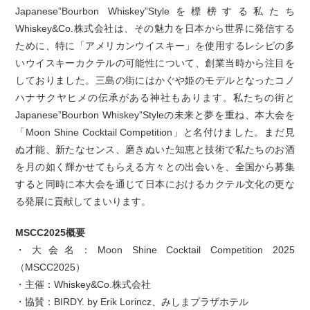
Japanese”Bourbon Whiskey”Styleを標榜する私たち
Whiskey&Co.株式会社は、その魅力を日本から世界に発信する
ために、特に「アメリカンウイスキー」を使用するレシピの多
いウイスキーカクテルの可能性について、創業当時から注目を
しておりました。三島の街にはかぐや姫のモデルとなったコノ
ハナサクヤヒメの伝承がある神社もあります。私たちの街と
Japanese”Bourbon Whiskey”Styleの未来と夢を重ね、本大会を
「Moon Shine Cocktail Competition」と名付けました。まだ見
ぬ才能、新たなセンス、磨きぬいた知恵と技術で私たちのお酒
を月の如く輝かせてもらえる方々との出会いを、全国から募集
すると同時に本大会を通じて日本におけるカクテル文化の更な
る発展に貢献してまいります。
MSCC2025概要
・大会名：Moon Shine Cocktail Competition 2025
（MSCC2025）
・主催：Whiskey&Co.株式会社
・協賛：BIRDY. by Erik Lorincz、みしまプラザホテル