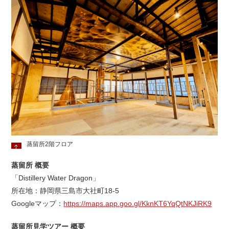
蒸留所2階フロア
蒸留所 概要
「Distillery Water Dragon」
所在地：静岡県三島市大社町18-5
Googleマップ：
https://maps.app.goo.gl/KknKT6YqQtNKJiRK9
蒸留所見学ツアー 概要