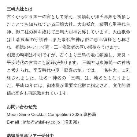
三嶋大社とは
古くから伊豆国一の宮として栄え、源頼朝が源氏再興を祈願し
たことでも知られている三嶋大社。大山祇命、積羽八重事代主
神、御二柱の神を総じて三嶋大明神と称しています。大山祇命
は山森農産の守護神、また事代主神は俗に恵比須様とも称さ
れ、福徳の神として商・工・漁業者の厚い崇敬をうけます。
創建の時期は不明ですが、古くより三島の地に鎮座し、奈良・
平安時代の古書にも記録が残ります。 三嶋神は東海随一の神格
と考えられ、平安時代中期「延喜の制」では、「名神大」に列
格されました。社名・神名の「三嶋」は、地名ともなりまし
た。平成12年には、御本殿が重要文化財に指定され、文化的価
値の高さも再認識されています。
お問い合わせ先
Moon Shine Cocktail Competition 2025 事務局
E-mail：info@whiskey.co.jp（増田宛）
蒸留所見学ツアー受付中