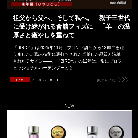
祖父から父へ、そして私へ。 親子三世代
に受け継がれる會舘フィズに 「羊」の温
厚さと癒やしを重ねて
『BIRDY.』は2025年11月、ブランド誕生から12周年を迎
えました。職人技術に裏打ちされた卓越した品質と洗練
されたデザイン――。『BIRDY.』の12年は、常にプロフ
ェッショナルバーテンダーとと
2026.07.10 Fri
NEW
続きをよむ
NEW