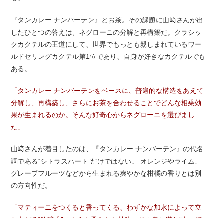
『タンカレー ナンバーテン』とお茶。その課題に山﨑さんが出
したひとつの答えは、ネグローニの分解と再構築だ。クラシッ
クカクテルの王道にして、世界でもっとも親しまれているワー
ルドセリングカクテル第1位であり、自身が好きなカクテルでも
ある。
「タンカレー ナンバーテンをベースに、普遍的な構造をあえて
分解し、再構築し、さらにお茶を合わせることでどんな相乗効
果が生まれるのか。そんな好奇心からネグローニを選びまし
た」
山﨑さんが着目したのは、『タンカレー ナンバーテン』の代名
詞である“シトラスハート”だけではない。 オレンジやライム、
グレープフルーツなどから生まれる爽やかな柑橘の香りとは別
の方向性だ。
「マティーニをつくると香ってくる、わずかな加水によって立