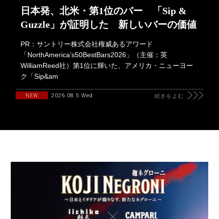
日本発、北米・第1位のバー 「Sip &
Guzzle」が証明した 新しいバーの価値
PR：サントリー株式会社権威あるアワード
「NorthAmerica’s50BestBars2026」（主催：英
WilliamReed社）第1位に輝いた、アメリカ・ニューヨー
ク「Sip&am
2026.08.5 Wed
NEW
続きをよむ