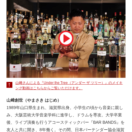
山﨑さんによる『Under the Tree（アンダー ザ ツリー）』のメイキ
ング動画はこちらからご覧いただけます。
山﨑創世（やまさき はじめ）
1989年山口県生まれ、滋賀県出身。小学生の頃から音楽に親し
み、大阪芸術大学音楽学科に進学し、ドラムを専攻。大学卒業
後、ライブ演奏も行うアコースティックバー『BAR BANDS』を
友人と共に開き、8年働く。その間、日本バーテンダー協会滋賀