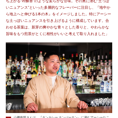
ち上がる“吟醸香”のような柔らかな甘味。その奥に潜む“土っぽ
いニュアンス”といった多層的なフレーバーに注目し、『地中か
ら地上へと伸びる1本の木』をイメージしました。特にアーシー
な土っぽいニュアンスを引き上げるように構成しています。合
わせる茶葉は、新芽の爽やかな青々とした香りと、やわらかな
旨味をもつ煎茶がとくに相性がいいと考えて取り入れました」
山﨑創世さんは、『タンカレー ナンバーテン』に潜むアーシーなニ