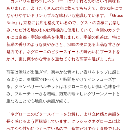
「カンパリを使わずにネグローニはつくれるのかという興味も
ありました。よりたくさんの方に飲んでもらえて、次の1杯につ
ながりやすいドリンカブルな味わいも意識しています。『Grace
Note』は京都にお店を構えているので、ゲストの皆様にお楽し
みいただける地のものは積極的に使用していて、今回のカクテ
ルには京都・宇治の煎茶を使用しました。宇治の煎茶は、特に
新緑の香りのような爽やかさと、渋味の奥にある上品な甘さが
魅力です。ネグローニのビタースイートの味わいにブーストを
かけ、更に爽やかな青さを重ねてくれる煎茶を選びました」
煎茶は渋味が出過ぎず、爽やかな青々しい香りをトップに感じ
るように、冷蔵庫でゆっくりと時間をかけてインフューズす
る。クランベリーベルモットはネグローニらしい赤い色味を生
み、フルーティーさを増幅。煎茶の瑞々しいグリーンノートと
重なることで心地良い余韻が続く。
「ネグローニのビタースイートを分解し、より立体感と余韻を
長く感じるよう再構築しています。クラシックネグローニに比
べてやや甘めにつくっているので、食前だけでなく食後でもお