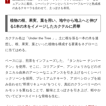
ュアンスに着目。シーバックソーンというスーパーフルーツと熟成感
のあるテキーラを合わせて、土っぽさを表現。
植物の根、果実、葉を用い、地中から地上へと伸び
る1本の木をイメージしたカクテルに昇華
カクテル名は「Under the Tree 」。土に根を張る一本の木を連
想し、根、果実、葉といった植物を構成する要素をネグローニ
に当てはめる。
ベースには、煎茶をインフューズした、『タンカレー ナンバー
テン』を使用。そこに、コリアンダー、アンジェリカなどのボ
タニカル由来のアーシーなニュアンスを引き上げるべくシーバ
ックソーンを採用。プレミアムテキーラ、アガベシロップを組
み合わせた“即席リキュール”をつくり、真紅のクランベリーのベ
ルモットを重ねることで、酸味と土っぽさを引き上げ、軽やか
でいてビタースイートな骨格を生む。