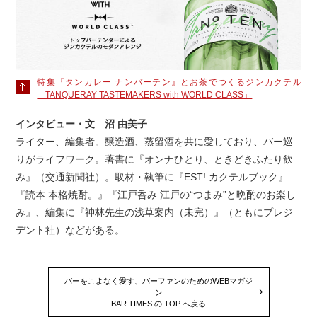
特集『タンカレー ナンバーテン』とお茶でつくるジンカクテル
「TANQUERAY TASTEMAKERS with WORLD CLASS」
インタビュー・文 沼 由美子
ライター、編集者。醸造酒、蒸留酒を共に愛しており、バー巡
りがライフワーク。著書に『オンナひとり、ときどきふたり飲
み』（交通新聞社）。取材・執筆に『EST! カクテルブック』
『読本 本格焼酎。』『江戸呑み 江戸の“つまみ”と晩酌のお楽し
み』、編集に『神林先生の浅草案内（未完）』（ともにプレジ
デント社）などがある。
バーをこよなく愛す、バーファンのためのWEBマガジ
ン
BAR TIMES の TOP へ戻る