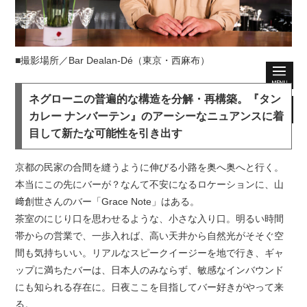
■撮影場所／Bar Dealan-Dé（東京・西麻布）
ネグローニの普遍的な構造を分解・再構築。『タン
カレー ナンバーテン』のアーシーなニュアンスに着
目して新たな可能性を引き出す
京都の民家の合間を縫うように伸びる小路を奥へ奥へと行く。
本当にこの先にバーが？なんて不安になるロケーションに、山
﨑創世さんのバー「Grace Note」はある。
茶室のにじり口を思わせるような、小さな入り口。明るい時間
帯からの営業で、一歩入れば、高い天井から自然光がそそぐ空
間も気持ちいい。リアルなスピークイージーを地で行き、ギャ
ップに満ちたバーは、日本人のみならず、敏感なインバウンド
にも知られる存在に。日夜ここを目指してバー好きがやって来
る。