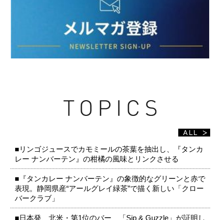
■リンゴジュースでカモミールの茶葉を抽出し、『タンカ
レー ナンバーテン』の柑橘の風味とリンクさせる
■『タンカレー ナンバーテン』の象徴的なグリーンと赤で
表現。静岡県産“アールグレイ緑茶”で描く新しい「クロー
バークラブ」
■日本発、北米・第1位のバー 「Sip & Guzzle」が証明し