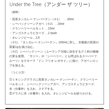
Under the Tree（アンダー ザ ツリー）
〈材料〉
・煎茶タンカレー ナンバーテン（※1） …30ml
・シーバックソーンアガベ（※2）…20ml
・クランベリーベルモット …15ml
・アンゴスチュラビターズ …2 dash
・オレンジピール…1片
（※1）『タンカレー ナンバーテン』100mlに対し、京都産の煎茶の
茶葉1gを漬け込む。
（※2）シーバックソーン（ユーラシア大陸に自生するグミ科の植物
の実を使用。「サジー」や「シーベリー」とも呼ばれるスーパーフ
ルーツ）をテキーラ『ドン フリオ レポサド』に漬け、アガベシロッ
プを加える。
〈つくり方〉
①ミキシンググラスに煎茶タンカレー ナンバーテン、クランベリー
ベルモット、シーバックソーンアガベ、アンゴスチュラビターズ、
氷（分量外）を入れ、ステアする。
②グラスに氷（分量外）を入れ、オレンジピールを絞りかける。