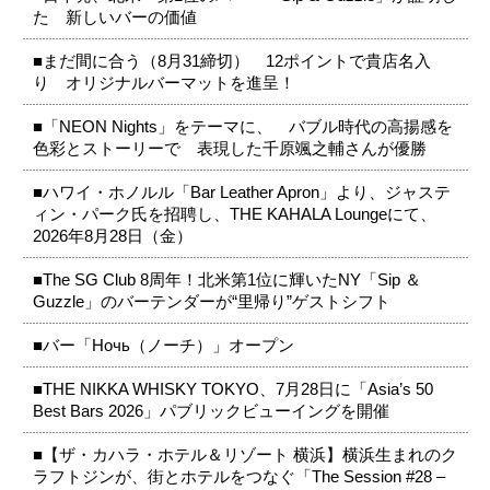
た 新しいバーの価値
■まだ間に合う（8月31締切） 12ポイントで貴店名入
り オリジナルバーマットを進呈！
■「NEON Nights」をテーマに、 バブル時代の高揚感を
色彩とストーリーで 表現した千原颯之輔さんが優勝
■ハワイ・ホノルル「Bar Leather Apron」より、ジャステ
ィン・パーク氏を招聘し、THE KAHALA Loungeにて、
2026年8月28日（金）
■The SG Club 8周年！北米第1位に輝いたNY「Sip ＆
Guzzle」のバーテンダーが“里帰り”ゲストシフト
■バー「Ночь（ノーチ）」オープン
■THE NIKKA WHISKY TOKYO、7月28日に「Asia’s 50
Best Bars 2026」パブリックビューイングを開催
■【ザ・カハラ・ホテル＆リゾート 横浜】横浜生まれのク
ラフトジンが、街とホテルをつなぐ「The Session #28 –