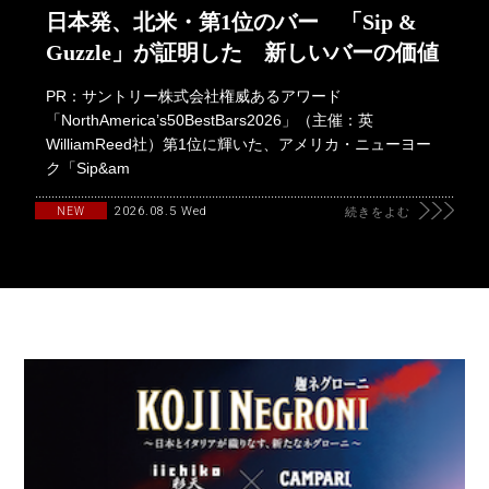
日本発、北米・第1位のバー 「Sip &
Guzzle」が証明した 新しいバーの価値
PR：サントリー株式会社権威あるアワード
「NorthAmerica’s50BestBars2026」（主催：英
WilliamReed社）第1位に輝いた、アメリカ・ニューヨー
ク「Sip&am
2026.08.5 Wed
NEW
続きをよむ