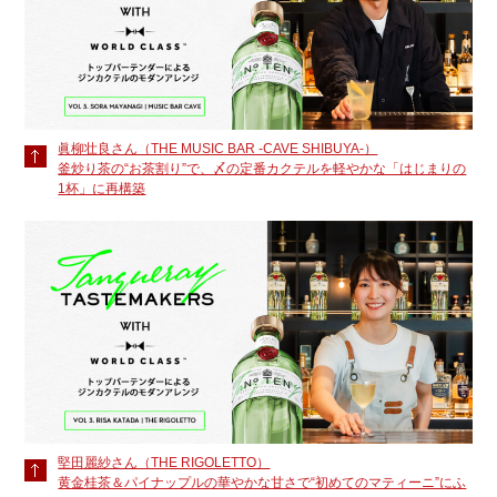
眞柳壮良さん（THE MUSIC BAR -CAVE SHIBUYA-）
釜炒り茶の“お茶割り”で、〆の定番カクテルを軽やかな「はじまりの
1杯」に再構築
堅田麗紗さん（THE RIGOLETTO）
黄金桂茶＆パイナップルの華やかな甘さで“初めてのマティーニ”にふ