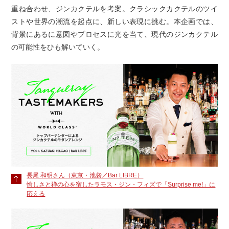
重ね合わせ、ジンカクテルを考案。クラシックカクテルのツイ
ストや世界の潮流を起点に、新しい表現に挑む。本企画では、
背景にあるに意図やプロセスに光を当て、現代のジンカクテル
の可能性をひも解いていく。
長尾 和明さん（東京・池袋／Bar LIBRE）
愉しさと禅の心を宿したラモス・ジン・フィズで「Surprise me!」に
応える