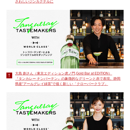
さわしいジンカクテルに
大島 創さん（東京エディション虎ノ門,Gold Bar at EDITION）
『タンカレー ナンバーテン』の象徴的なグリーンと赤で表現。静岡
県産“アールグレイ緑茶”で描く新しい「クローバークラブ」