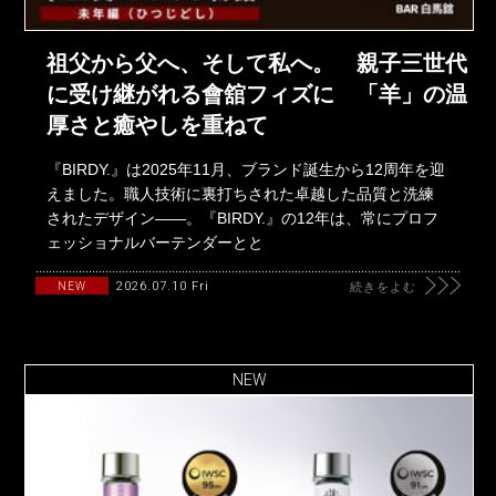
祖父から父へ、そして私へ。 親子三世代
に受け継がれる會舘フィズに 「羊」の温
厚さと癒やしを重ねて
『BIRDY.』は2025年11月、ブランド誕生から12周年を迎
えました。職人技術に裏打ちされた卓越した品質と洗練
されたデザイン――。『BIRDY.』の12年は、常にプロフ
ェッショナルバーテンダーとと
2026.07.10 Fri
NEW
続きをよむ
NEW