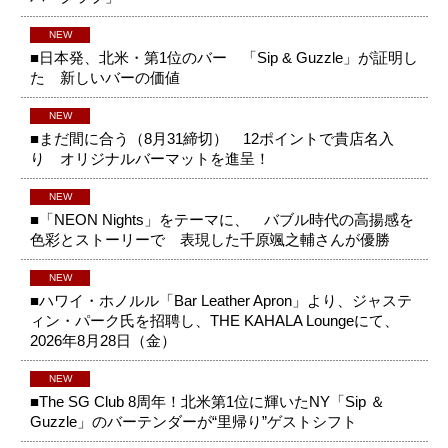
NEW
■日本発、北米・第1位のバー 「Sip & Guzzle」が証明し
た 新しいバーの価値
NEW
■まだ間に合う（8月31締切） 12ポイントで貴店名入
り オリジナルバーマットを進呈！
NEW
■「NEON Nights」をテーマに、 バブル時代の高揚感を
色彩とストーリーで 表現した千原颯之輔さんが優勝
NEW
■ハワイ・ホノルル「Bar Leather Apron」より、ジャステ
ィン・パーク氏を招聘し、THE KAHALA Loungeにて、
2026年8月28日（金）
NEW
■The SG Club 8周年！北米第1位に輝いたNY「Sip ＆
Guzzle」のバーテンダーが“里帰り”ゲストシフト