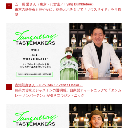
五十嵐 愛さん（東京・代官山／Flying Bumblebee）
東京の熱帯夜も涼やかに。抹茶とハチミツで「サウスサイド」を再構
築
古瀬則彦さん（UPSTAIRZ／Zentis Osaka）
煎茶の苦味とジャスミンの透明感。自家製ティートニックで『タンカ
レー ナンバーテン』が引き立つジントニック