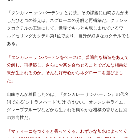
『タンカレー ナンバーテン』とお茶。その課題に山﨑さんが出
したひとつの答えは、ネグローニの分解と再構築だ。クラシッ
クカクテルの王道にして、世界でもっとも親しまれているワー
ルドセリングカクテル第1位であり、自身が好きなカクテルでも
ある。
「タンカレー ナンバーテンをベースに、普遍的な構造をあえて
分解し、再構築し、さらにお茶を合わせることでどんな相乗効
果が生まれるのか。そんな好奇心からネグローニを選びまし
た」
山﨑さんが着目したのは、『タンカレー ナンバーテン』の代名
詞である“シトラスハート”だけではない。 オレンジやライム、
グレープフルーツなどから生まれる爽やかな柑橘の香りとは別
の方向性だ。
「マティーニをつくると香ってくる、わずかな加水によって立