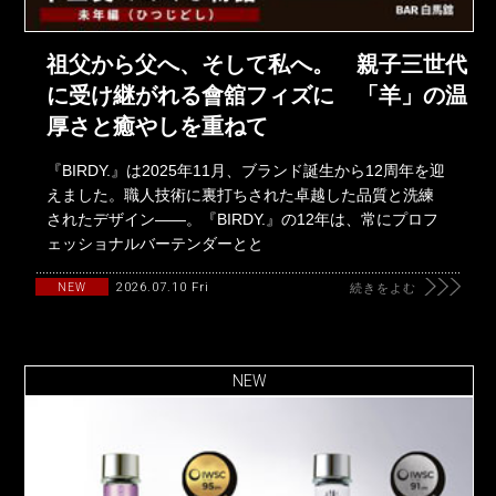
祖父から父へ、そして私へ。 親子三世代
に受け継がれる會舘フィズに 「羊」の温
厚さと癒やしを重ねて
『BIRDY.』は2025年11月、ブランド誕生から12周年を迎
えました。職人技術に裏打ちされた卓越した品質と洗練
されたデザイン――。『BIRDY.』の12年は、常にプロフ
ェッショナルバーテンダーとと
2026.07.10 Fri
NEW
続きをよむ
NEW