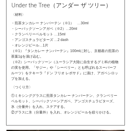
Under the Tree（アンダー ザ ツリー）
〈材料〉
・煎茶タンカレー ナンバーテン（※1） …30ml
・シーバックソーンアガベ（※2）…20ml
・クランベリーベルモット …15ml
・アンゴスチュラビターズ …2 dash
・オレンジピール…1片
（※1）『タンカレー ナンバーテン』100mlに対し、京都産の煎茶の
茶葉1gを漬け込む。
（※2）シーバックソーン（ユーラシア大陸に自生するグミ科の植物
の実を使用。「サジー」や「シーベリー」とも呼ばれるスーパーフ
ルーツ）をテキーラ『ドン フリオ レポサド』に漬け、アガベシロッ
プを加える。
〈つくり方〉
①ミキシンググラスに煎茶タンカレー ナンバーテン、クランベリー
ベルモット、シーバックソーンアガベ、アンゴスチュラビターズ、
氷（分量外）を入れ、ステアする。
②グラスに氷（分量外）を入れ、オレンジピールを絞りかける。