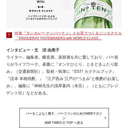
特集『タンカレー ナンバーテン』とお茶でつくるジンカクテル
「TANQUERAY TASTEMAKERS with WORLD CLASS」
インタビュー・文 沼 由美子
ライター、編集者。醸造酒、蒸留酒を共に愛しており、バー巡
りがライフワーク。著書に『オンナひとり、ときどきふたり飲
み』（交通新聞社）。取材・執筆に『EST! カクテルブック』
『読本 本格焼酎。』『江戸呑み 江戸の“つまみ”と晩酌のお楽し
み』、編集に『神林先生の浅草案内（未完）』（ともにプレジ
デント社）などがある。
バーをこよなく愛す、バーファンのためのWEBマガジ
ン
BAR TIMES の TOP へ戻る