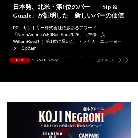
日本発、北米・第1位のバー 「Sip &
Guzzle」が証明した 新しいバーの価値
PR：サントリー株式会社権威あるアワード
「NorthAmerica’s50BestBars2026」（主催：英
WilliamReed社）第1位に輝いた、アメリカ・ニューヨー
ク「Sip&am
2026.08.5 Wed
NEW
続きをよむ