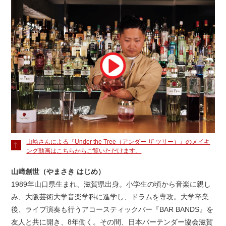
山﨑さんによる『Under the Tree（アンダー ザ ツリー）』のメイキ
ング動画はこちらからご覧いただけます。
山﨑創世（やまさき はじめ）
1989年山口県生まれ、滋賀県出身。小学生の頃から音楽に親し
み、大阪芸術大学音楽学科に進学し、ドラムを専攻。大学卒業
後、ライブ演奏も行うアコースティックバー『BAR BANDS』を
友人と共に開き、8年働く。その間、日本バーテンダー協会滋賀