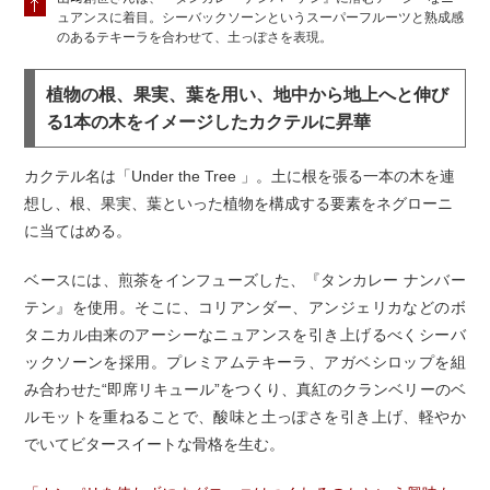
ュアンスに着目。シーバックソーンというスーパーフルーツと熟成感
のあるテキーラを合わせて、土っぽさを表現。
植物の根、果実、葉を用い、地中から地上へと伸び
る1本の木をイメージしたカクテルに昇華
カクテル名は「Under the Tree 」。土に根を張る一本の木を連
想し、根、果実、葉といった植物を構成する要素をネグローニ
に当てはめる。
ベースには、煎茶をインフューズした、『タンカレー ナンバー
テン』を使用。そこに、コリアンダー、アンジェリカなどのボ
タニカル由来のアーシーなニュアンスを引き上げるべくシーバ
ックソーンを採用。プレミアムテキーラ、アガベシロップを組
み合わせた“即席リキュール”をつくり、真紅のクランベリーのベ
ルモットを重ねることで、酸味と土っぽさを引き上げ、軽やか
でいてビタースイートな骨格を生む。