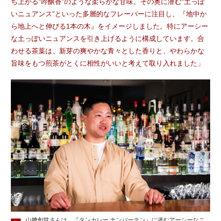
ち上がる“吟醸香”のような柔らかな甘味。その奥に潜む“土っぽ
いニュアンス”といった多層的なフレーバーに注目し、『地中か
ら地上へと伸びる1本の木』をイメージしました。特にアーシー
な土っぽいニュアンスを引き上げるように構成しています。合
わせる茶葉は、新芽の爽やかな青々とした香りと、やわらかな
旨味をもつ煎茶がとくに相性がいいと考えて取り入れました」
山﨑創世さんは、『タンカレー ナンバーテン』に潜むアーシーなニ