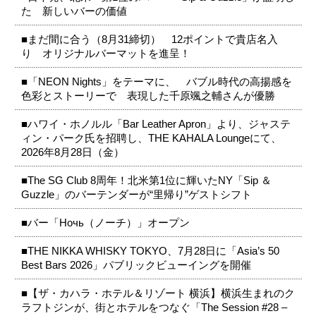
た 新しいバーの価値
■まだ間に合う（8月31締切） 12ポイントで貴店名入
り オリジナルバーマットを進呈！
■「NEON Nights」をテーマに、 バブル時代の高揚感を
色彩とストーリーで 表現した千原颯之輔さんが優勝
■ハワイ・ホノルル「Bar Leather Apron」より、ジャステ
ィン・パーク氏を招聘し、THE KAHALA Loungeにて、
2026年8月28日（金）
■The SG Club 8周年！北米第1位に輝いたNY「Sip ＆
Guzzle」のバーテンダーが“里帰り”ゲストシフト
■バー「Ночь（ノーチ）」オープン
■THE NIKKA WHISKY TOKYO、7月28日に「Asia’s 50
Best Bars 2026」パブリックビューイングを開催
■【ザ・カハラ・ホテル＆リゾート 横浜】横浜生まれのク
ラフトジンが、街とホテルをつなぐ「The Session #28 –