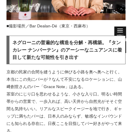
■撮影場所／Bar Dealan-Dé（東京・西麻布）
ネグローニの普遍的な構造を分解・再構築。『タン
カレー ナンバーテン』のアーシーなニュアンスに着
目して新たな可能性を引き出す
京都の民家の合間を縫うように伸びる小路を奥へ奥へと行く。
本当にこの先にバーが？なんて不安になるロケーションに、山
﨑創世さんのバー「Grace Note」はある。
茶室のにじり口を思わせるような、小さな入り口。明るい時間
帯からの営業で、一歩入れば、高い天井から自然光がそそぐ空
間も気持ちいい。リアルなスピークイージーを地で行き、ギャ
ップに満ちたバーは、日本人のみならず、敏感なインバウンド
にも知られる存在に。日夜ここを目指してバー好きがやって来
る。