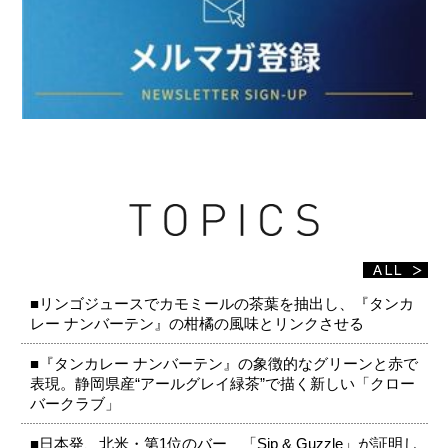
■リンゴジュースでカモミールの茶葉を抽出し、『タンカ
レー ナンバーテン』の柑橘の風味とリンクさせる
■『タンカレー ナンバーテン』の象徴的なグリーンと赤で
表現。静岡県産“アールグレイ緑茶”で描く新しい「クロー
バークラブ」
■日本発、北米・第1位のバー 「Sip & Guzzle」が証明し