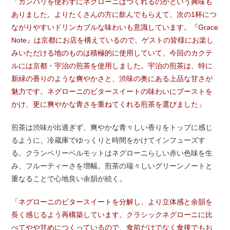
「カンパリを使わずにネグローニはつくれるのかという興味も
ありました。よりたくさんの方に飲んでもらえて、次の1杯につ
ながりやすいドリンカブルな味わいも意識しています。『Grace
Note』は京都にお店を構えているので、ゲストの皆様にお楽し
みいただける地のものは積極的に使用していて、今回のカクテ
ルには京都・宇治の煎茶を使用しました。宇治の煎茶は、特に
新緑の香りのような爽やかさと、渋味の奥にある上品な甘さが
魅力です。ネグローニのビタースイートの味わいにブーストを
かけ、更に爽やかな青さを重ねてくれる煎茶を選びました」
煎茶は渋味が出過ぎず、爽やかな青々しい香りをトップに感じ
るように、冷蔵庫でゆっくりと時間をかけてインフューズす
る。クランベリーベルモットはネグローニらしい赤い色味を生
み、フルーティーさを増幅。煎茶の瑞々しいグリーンノートと
重なることで心地良い余韻が続く。
「ネグローニのビタースイートを分解し、より立体感と余韻を
長く感じるよう再構築しています。クラシックネグローニに比
べてやや甘めにつくっているので、食前だけでなく食後でもお