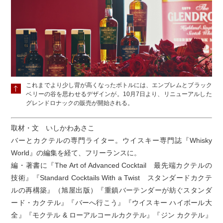
これまでより少し背が高くなったボトルには、エンブレムとブラック
ベリーの谷を思わせるデザインが。10月7日より、リニューアルした
グレンドロナックの販売が開始される。
取材・文 いしかわあさこ
バーとカクテルの専門ライター。ウイスキー専門誌『Whisky
World』の編集を経て、フリーランスに。
編・著書に『The Art of Advanced Cocktail 最先端カクテルの
技術』『Standard Cocktails With a Twist スタンダードカクテ
ルの再構築』（旭屋出版）『重鎮バーテンダーが紡ぐスタンダ
ード・カクテル』『バーへ行こう』『ウイスキー ハイボール大
全』『モクテル & ローアルコールカクテル』『ジン カクテル』