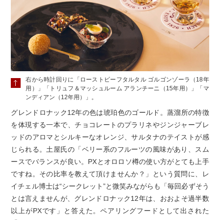
右から時計回りに「ローストビーフタルタル ゴルゴンゾーラ（18年
用）」「トリュフ＆マッシュルーム アランチーニ（15年用）」「マ
ンディアン（12年用）」。
グレンドロナック12年の色は琥珀色のゴールド。蒸溜所の特徴
を体現する一本で、チョコレートのプラリネやジンジャーブレ
ッドのアロマとシルキーなオレンジ、サルタナのテイストが感
じられる。土屋氏の「ベリー系のフルーツの風味があり、スム
ースでバランスが良い。PXとオロロソ樽の使い方がとても上手
ですね。その比率を教えて頂けませんか？」という質問に、レ
イチェル博士は“シークレット”と微笑みながらも「毎回必ずそう
とは言えませんが、グレンドロナック12年は、おおよそ過半数
以上がPXです」と答えた。ペアリングフードとして出された