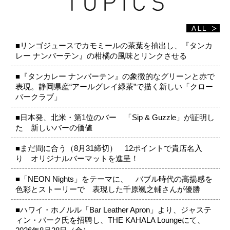
■リンゴジュースでカモミールの茶葉を抽出し、『タンカ
レー ナンバーテン』の柑橘の風味とリンクさせる
■『タンカレー ナンバーテン』の象徴的なグリーンと赤で
表現。静岡県産“アールグレイ緑茶”で描く新しい「クロー
バークラブ」
■日本発、北米・第1位のバー 「Sip & Guzzle」が証明し
た 新しいバーの価値
■まだ間に合う（8月31締切） 12ポイントで貴店名入
り オリジナルバーマットを進呈！
■「NEON Nights」をテーマに、 バブル時代の高揚感を
色彩とストーリーで 表現した千原颯之輔さんが優勝
■ハワイ・ホノルル「Bar Leather Apron」より、ジャステ
ィン・パーク氏を招聘し、THE KAHALA Loungeにて、