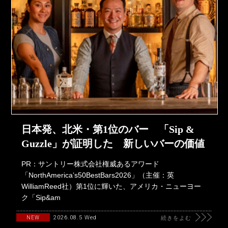
日本発、北米・第1位のバー 「Sip &
Guzzle」が証明した 新しいバーの価値
PR：サントリー株式会社権威あるアワード
「NorthAmerica’s50BestBars2026」（主催：英
WilliamReed社）第1位に輝いた、アメリカ・ニューヨー
ク「Sip&am
2026.08.5 Wed
NEW
続きをよむ