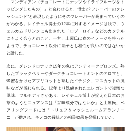
「マンディアン（チョコレートにナッツやドライフルーツをト
ッピングしたもの）」と合わせると、博士が“フレーバーのクレ
ッシェンド”と表現したようにそのフレーバーが高まっていくの
がわかる。レイチェル博士の12年に対するイメージは秋で、ウ
ェルカムドリンクにも出された「ロブ・ロイ」などのカクテル
にもよく合うとのこと。一方、土屋氏は春のイメージを持った
ようで、チョコレート以外に餡子とも相性が良いのではないか
と話した。
次に、グレンドロナック15年の色はアンティークブロンズ。熟
したブラックベリーやダークチョコレートミントのアロマと、
蜂蜜をかけたアプリコットと熟したイチジク、マスカットの風
味などが感じられる。12年より洗練されたエレガントで複雑な
風味、フルボディさがあり、レイチェル博士が捉えた日本のお
茶のようなニュアンスは「旨味成分ではないか」と土屋氏。ペ
アリングフードには「トリュフ＆マッシュルームアランチー
ニ」が供され、キノコの旨味との相乗効果を発揮していた。