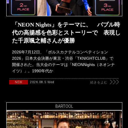
「NEON Nights」をテーマに、 バブル時
代の高揚感を色彩とストーリーで 表現し
た千原颯之輔さんが優勝
2026年7月12日、「ボルスカクテルコンペティション
2026」日本大会決勝が東京・渋谷「TKNIGHTCLUB」で
開催された。当大会のテーマは「NEONNights（ネオンナ
イツ）」。1990年代か
2026.08.5 Wed
NEW
続きをよむ
BARTOOL