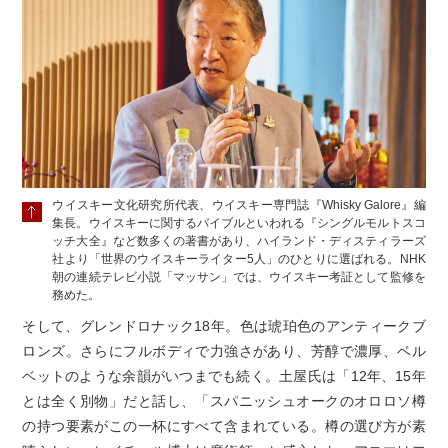
ウイスキー文化研究所代表、ウイスキー専門誌『Whisky Galore』編
集長。ウイスキーに関するバイブルといわれる『シングルモルトスコ
ッチ大全』など数多くの著書があり、ハイランド・ディスティラーズ
社より「世界のウイスキーライター5人」のひとりに選ばれる。NHK
朝の連続テレビ小説「マッサン」では、ウイスキー考証として監修を
務めた。
そして、グレンドロナック18年。色は琥珀色のアンティークブ
ロンズ。さらにフルボディで力強さがあり、芳醇で濃厚、ベル
ベットのような余韻がいつまでも続く。土屋氏は「12年、15年
とは全く別物」だと話し、「スパニッシュオークのオロロソ樽
の持つ要素がこの一杯にすべて含まれている。樽の選び方が素