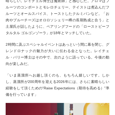
晴らしい。レイチェル博士は魔術師」と感心した。アロマはフ
ルーツのコンポートとモレロチェリー、テイストは煮込んだフ
ルーツとオールスパイス、トーストしたクルミパンなど。「お
肉やブルーチーズはオロロソシェリー樽の長期熟成と合う」と
土屋氏が話したように、ペアリングフードの「ローストビーフ
タルタル ゴルゴンゾーラ」が18年とマッチしていた。
2時間に及ぶスペシャルイベントはあっという間に幕を閉じ、グ
レンドロナックの魅力が大いに伝わる会となった。レイチェ
ル・バリー博士はその中で、次のように語っている。今後の動
向が楽しみだ。
「いま蒸溜所へお越し頂くのも、もちろん嬉しいです。しか
し、蒸溜所が200周年を迎える2026年には、さらに素晴らしい
経験をして頂くための“Raise Expectations（期待を高める）”準
備を行っています」