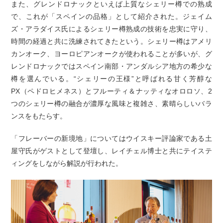
また、グレンドロナックといえば上質なシェリー樽での熟成
で、これが「スペインの品格」として紹介された。ジェイム
ズ・アラダイス氏によるシェリー樽熟成の技術を忠実に守り、
時間の経過と共に洗練されてきたという。シェリー樽はアメリ
カンオーク、ヨーロピアンオークが使われることが多いが、グ
レンドロナックではスペイン南部・アンダルシア地方の希少な
樽を選んでいる。“シェリーの王様”と呼ばれる甘く芳醇な
PX（ペドロヒメネス）とフルーティ＆ナッティなオロロソ、2
つのシェリー樽の融合が濃厚な風味と複雑さ、素晴らしいバラ
ンスをもたらす。
「フレーバーの新境地」についてはウイスキー評論家である土
屋守氏がゲストとして登壇し、レイチェル博士と共にテイステ
ィングをしながら解説が行われた。