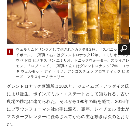
ウェルカムドリンクとして供されたカクテル2杯。「スパニッシュ ハ
イボール」（写真：右）はグレンドロナック12年、エミリオ ルスタ
ウ ペドロ ヒメネス サン エミリオ、トニックウォーター、スライスレ
モン。「ロブ・ロイ」（写真：左）はグレンドロナック12年、コッ
キ ヴェルモット ディ トリノ、アンゴスチュラ アロマティック ビタ
ーズ、マラスキーノ チェリー。
グレンドロナック蒸溜所は1826年、ジェイムズ・アラダイス氏
により誕生。ボインズミル・エステートとして知られる、古い
農場の跡地に建てられた。それから190年の時を経て、2016年
にブラウンフォーマン社の手に渡る。翌年、レイチェル博士が
マスターブレンダーに任命されてからの主な動きは次のとおり
だ。