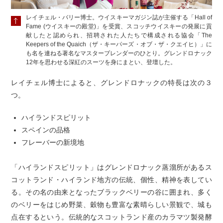
レイチェル・バリー博士。ウイスキーマガジン誌が主催する「Hall of
Fame (ウイスキーの殿堂)」を受賞、スコッチウイスキーの発展に貢
献したと認められ、招聘された人たちで構成される協会「The
Keepers of the Quaich（ザ・キーパーズ・オブ・ザ・クエイヒ）」に
も名を連ねる著名なマスターブレンダーのひとり。グレンドロナック
12年を思わせる深紅のスーツを身にまとい、登壇した。
レイチェル博士によると、グレンドロナックの特長は次の３
つ。
ハイランドスピリット
スペインの品格
フレーバーの新境地
「ハイランドスピリット」はグレンドロナック蒸溜所があるス
コットランド・ハイランド地方の伝統、個性、精神を表してい
る。その名の由来となったブラックベリーの谷に囲まれ、多く
のベリーをはじめ野菜、穀物も豊富な素晴らしい景観で、城も
点在するという。伝統的なスコットランド産のカラマツ製発酵