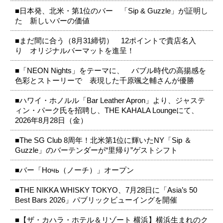
■日本発、北米・第1位のバー 「Sip & Guzzle」が証明し
た 新しいバーの価値
■まだ間に合う（8月31締切） 12ポイントで貴店名入
り オリジナルバーマットを進呈！
■「NEON Nights」をテーマに、 バブル時代の高揚感を
色彩とストーリーで 表現した千原颯之輔さんが優勝
■ハワイ・ホノルル「Bar Leather Apron」より、ジャステ
ィン・パーク氏を招聘し、THE KAHALA Loungeにて、
2026年8月28日（金）
■The SG Club 8周年！北米第1位に輝いたNY「Sip ＆
Guzzle」のバーテンダーが“里帰り”ゲストシフト
■バー「Ночь（ノーチ）」オープン
■THE NIKKA WHISKY TOKYO、7月28日に「Asia’s 50
Best Bars 2026」パブリックビューイングを開催
■【ザ・カハラ・ホテル＆リゾート 横浜】横浜生まれのク