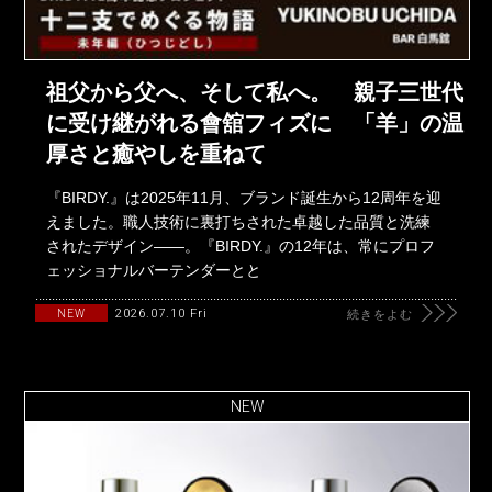
祖父から父へ、そして私へ。 親子三世代
に受け継がれる會舘フィズに 「羊」の温
厚さと癒やしを重ねて
『BIRDY.』は2025年11月、ブランド誕生から12周年を迎
えました。職人技術に裏打ちされた卓越した品質と洗練
されたデザイン――。『BIRDY.』の12年は、常にプロフ
ェッショナルバーテンダーとと
2026.07.10 Fri
NEW
続きをよむ
NEW