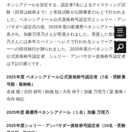
ネンシアドールを決定する、認定者7名によるテイスティング試
験（回答は銘柄まで）と実技試験が公開審査のもとで行われま
した。ベネンシアドール公式資格称号認定式とシェリー・アン
バサダー認定式の後、2025年度の最優秀ベネンシアドールが発
表され、加藤万理乃さんが受賞されました。受賞した加藤万理
乃さんには来年スペイン・へレスで行われるシェリーアカデミ
ーへの招待旅行が贈られました。2025年度のベネンシアドール
公式資格称号認定者、シェリー・アンバサダー資格称号認定者
は下記の通りです。
2025年度 ベネンシアドール公式資格称号認定者（7名・受験番
号順・敬称略）
名城 暖 / 吉田 耕司 / 錦織 聡 / 大田 倖子 / 加藤 万理乃 / 梁 雅琳 /
寺内 裕紀
2025年度 最優秀ベネンシアドール（１名）加藤 万理乃
2025年度シェリー・アンバサダー資格称号認定者（10名・受験