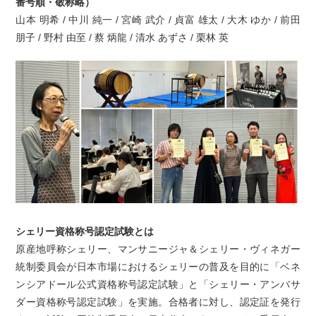
番号順・敬称略）
山本 明希 / 中川 純一 / 宮崎 武介 / 貞富 雄太 / 大木 ゆか / 前田
朋子 / 野村 由至 / 蔡 炳龍 / 清水 あずさ / 栗林 英
シェリー資格称号認定試験とは
原産地呼称シェリー、マンサニージャ＆シェリー・ヴィネガー
統制委員会が日本市場におけるシェリーの普及を目的に「ベネ
ンシアドール公式資格称号認定試験」と「シェリー・アンバサ
ダー資格称号認定試験」を実施。合格者に対し、認定証を発行